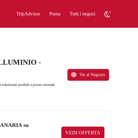
TripAdvisor
Puma
Tutti i negozi
 ALLUMINIO -
Vai al Negozio
elezionati prodotti a prezzo normale
CANARIA su
VEDI OFFERTA