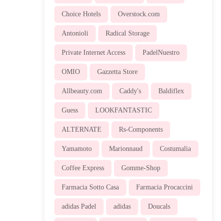
Choice Hotels
Overstock.com
Antonioli
Radical Storage
Private Internet Access
PadelNuestro
OMIO
Gazzetta Store
Allbeauty.com
Caddy's
Baldiflex
Guess
LOOKFANTASTIC
ALTERNATE
Rs-Components
Yamamoto
Marionnaud
Costumalia
Coffee Express
Gomme-Shop
Farmacia Sotto Casa
Farmacia Procaccini
adidas Padel
adidas
Doucals