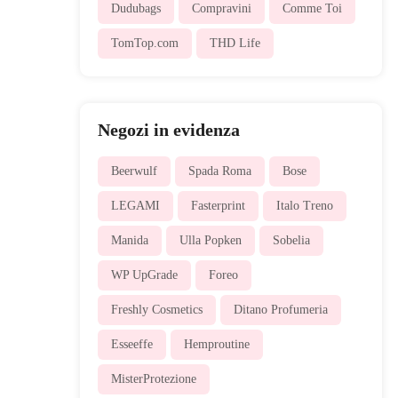
Dudubags
Compravini
Comme Toi
TomTop.com
THD Life
Negozi in evidenza
Beerwulf
Spada Roma
Bose
LEGAMI
Fasterprint
Italo Treno
Manida
Ulla Popken
Sobelia
WP UpGrade
Foreo
Freshly Cosmetics
Ditano Profumeria
Esseeffe
Hemproutine
MisterProtezione