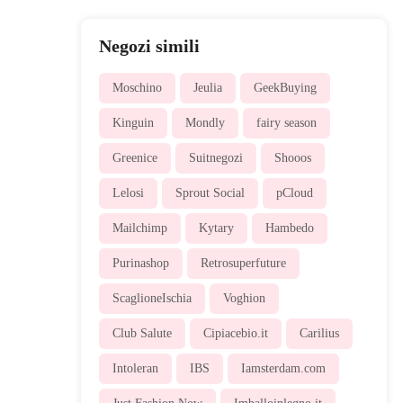
Negozi simili
Moschino
Jeulia
GeekBuying
Kinguin
Mondly
fairy season
Greenice
Suitnegozi
Shooos
Lelosi
Sprout Social
pCloud
Mailchimp
Kytary
Hambedo
Purinashop
Retrosuperfuture
ScaglioneIschia
Voghion
Club Salute
Cipiacebio.it
Carilius
Intoleran
IBS
Iamsterdam.com