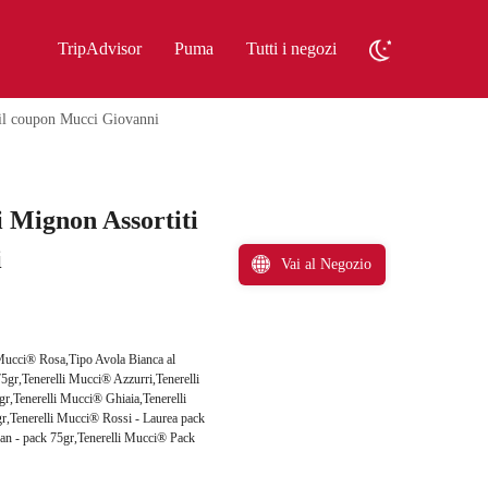
TripAdvisor
Puma
Tutti i negozi
 il coupon Mucci Giovanni
 Mignon Assortiti
i
Vai al Negozio
 Mucci® Rosa,Tipo Avola Bianca al
5gr,Tenerelli Mucci® Azzurri,Tenerelli
,Tenerelli Mucci® Ghiaia,Tenerelli
r,Tenerelli Mucci® Rossi - Laurea pack
an - pack 75gr,Tenerelli Mucci® Pack