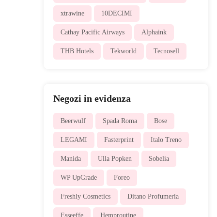
xtrawine
10DECIMI
Cathay Pacific Airways
Alphaink
THB Hotels
Tekworld
Tecnosell
Negozi in evidenza
Beerwulf
Spada Roma
Bose
LEGAMI
Fasterprint
Italo Treno
Manida
Ulla Popken
Sobelia
WP UpGrade
Foreo
Freshly Cosmetics
Ditano Profumeria
Esseeffe
Hemproutine