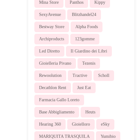
Mina Store
Panthos
Kippy
SexyAvenue
Blitzhandel24
Bestway Store
Alpha Foods
Archiproducts
123gomme
Led Diretto
Il Giardino dei Libri
Gioielleria Pivano
Tezenis
Rewoolution
Tractive
Scholl
Decathlon Rent
Just Eat
Farmacia Gallo Loreto
Base Abbigliamento
Heuts
Hearing 360
Gioielloro
eSky
MARIQUITA TRASQUILA
Yumibio