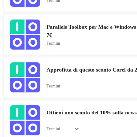
Termini
Parallels Toolbox per Mac e Windows 
7€
Termini
Approfitta di questo sconto Corel da 
Termini
Ottieni uno sconto del 10% sulla news
Termini