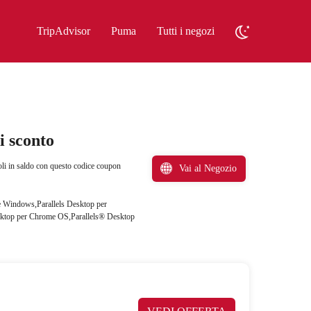
TripAdvisor
Puma
Tutti i negozi
i sconto
coli in saldo con questo codice coupon
Vai al Negozio
 e Windows,Parallels Desktop per
esktop per Chrome OS,Parallels® Desktop