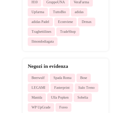
H10
GruppoUNA
VeraFarma
Upfarma
TuttoBio
adidas
adidas Padel
Econviene
Drmax
Traghettilines
TradeShop
Ilmondodiagata
Negozi in evidenza
Beerwulf
Spada Roma
Bose
LEGAMI
Fasterprint
Italo Treno
Manida
Ulla Popken
Sobelia
WP UpGrade
Foreo