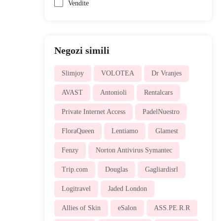
Vendite
Negozi simili
Slimjoy
VOLOTEA
Dr Vranjes
AVAST
Antonioli
Rentalcars
Private Internet Access
PadelNuestro
FloraQueen
Lentiamo
Glamest
Fenzy
Norton Antivirus Symantec
Trip.com
Douglas
Gagliardisrl
Logitravel
Jaded London
Allies of Skin
eSalon
ASS.PE.R.R