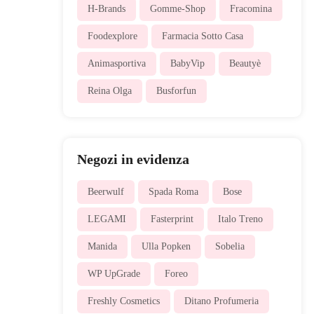
H-Brands
Gomme-Shop
Fracomina
Foodexplore
Farmacia Sotto Casa
Animasportiva
BabyVip
Beautyè
Reina Olga
Busforfun
Negozi in evidenza
Beerwulf
Spada Roma
Bose
LEGAMI
Fasterprint
Italo Treno
Manida
Ulla Popken
Sobelia
WP UpGrade
Foreo
Freshly Cosmetics
Ditano Profumeria