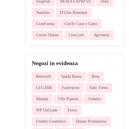
Snapfish
BERIA EXPRESS
eSky
Yumibio
D'Urso Boutique
GranFarma
ConTe Cane e Gatto
Cucire Online
Croci.net
4giveness
Negozi in evidenza
Beerwulf
Spada Roma
Bose
LEGAMI
Fasterprint
Italo Treno
Manida
Ulla Popken
Sobelia
WP UpGrade
Foreo
Freshly Cosmetics
Ditano Profumeria