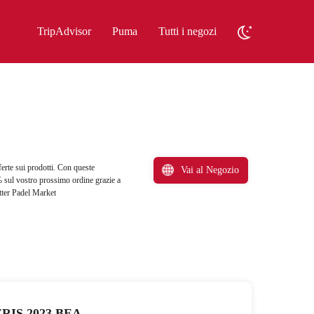
TripAdvisor
Puma
Tutti i negozi
erte sui prodotti. Con queste
Vai al Negozio
% sul vostro prossimo ordine grazie a
etter Padel Market
RIS 2023 BEA