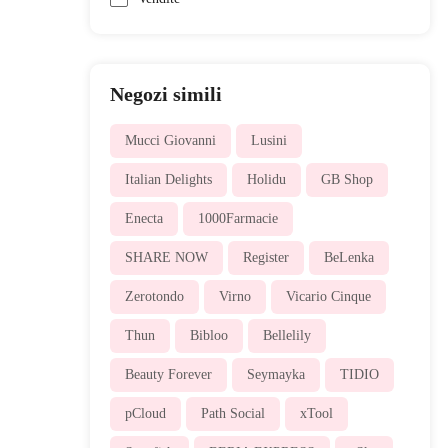
Negozi simili
Mucci Giovanni
Lusini
Italian Delights
Holidu
GB Shop
Enecta
1000Farmacie
SHARE NOW
Register
BeLenka
Zerotondo
Virno
Vicario Cinque
Thun
Bibloo
Bellelily
Beauty Forever
Seymayka
TIDIO
pCloud
Path Social
xTool