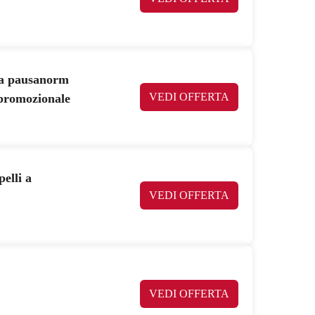
ea pausanorm
VEDI OFFERTA
e promozionale
elli a
VEDI OFFERTA
VEDI OFFERTA