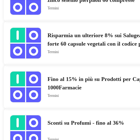
zinco selenio pierpaoli 60 compresse
Termini
Risparmia un ulteriore 8% sui Salug
forte 60 capsule vegetali con il codic
1000Farmacie
Termini
Fino al 15% in più su Prodotti per Cap
1000Farmacie
Termini
Sconti su Profumi - fino al 36%
Termini