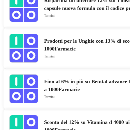
Risparmia un ulteriore 12% sui Ymea 
capsule nuova formula con il codice 
1000Farmacie
Termini
Prodotti per le Unghie con 13% di sco
1000Farmacie
Termini
Fino al 6% in più su Betotal advance 
a 1000Farmacie
Termini
Sconto del 12% su Vitamina d 4000 ui