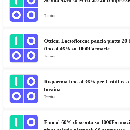
Sconto 42% su Fortilase 20 compress
Termini
Ottieni Lactoflorene pancia piatta 20 
fino al 46% su 1000Farmacie
Termini
Risparmia fino al 36% per Cistiflux a 
bustina
Termini
Fino al 60% di sconto su 1000Farmaci