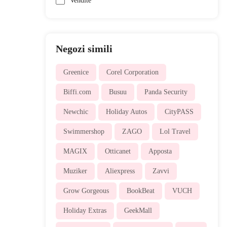
Vendite
Negozi simili
Greenice
Corel Corporation
Biffi.com
Busuu
Panda Security
Newchic
Holiday Autos
CityPASS
Swimmershop
ZAGO
Lol Travel
MAGIX
Otticanet
Apposta
Muziker
Aliexpress
Zavvi
Grow Gorgeous
BookBeat
VUCH
Holiday Extras
GeekMall