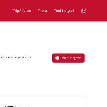
TripAdvisor
Puma
Tutti i negozi
onto extra nel negozio web di
Vai al Negozio